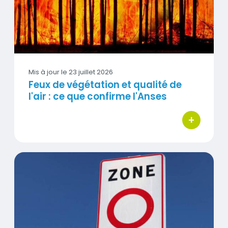
Mis à jour le
23 juillet 2026
Feux de végétation et qualité de
l'air : ce que confirme l'Anses
+
bouton d'act
ZFE : de nouvelles données confirment leur intérêt pour 
Visuel