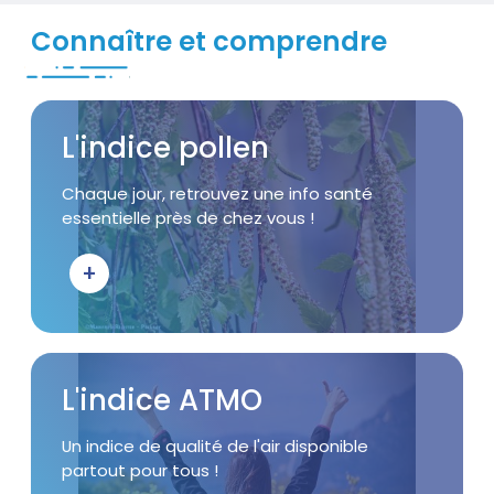
Connaître et comprendre
Visuel
Titre
L'indice pollen
Accroche
Chaque jour, retrouvez une info santé
essentielle près de chez vous !
+
Bouton d'action
Visuel
Titre
L'indice ATMO
Accroche
Un indice de qualité de l'air disponible
partout pour tous !