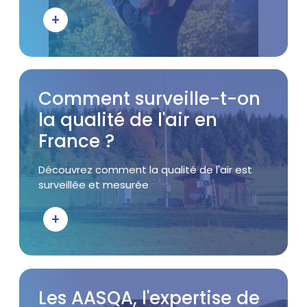
+
Bouton d'action
Visuel
Titre
Comment surveille-t-on
la qualité de l'air en
France ?
Accroche
Découvrez comment la qualité de l'air est
surveillée et mesurée
+
Bouton d'action
Visuel
Titre
Les AASQA, l'expertise de