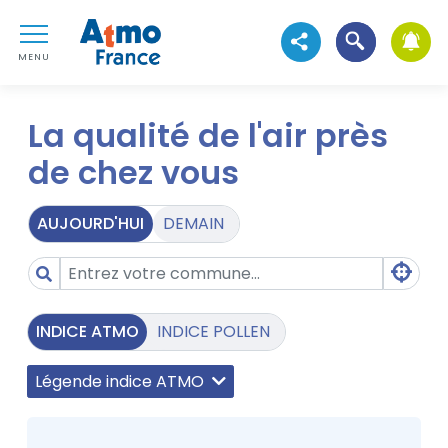
Aller au contenu
Atmo France
Aller au premier menu de navigation
Ouvrir la reche
ATMO TEST
Voir les réseaux sociau
Aller à la recherche
MENU
La qualité de l'air près
de chez vous
AUJOURD'HUI
DEMAIN
INDICE ATMO
INDICE POLLEN
Légende indice ATMO