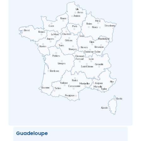
Lille
Arras
Amiens
Rouen
Metz
Reims
Strasbourg
Caen
Paris
Nancy
Brest
Rennes
Chartres
Le Mans
Sens
Angers
Montbéliard
Orléans
Dijon
Tours
Nantes
Besançon
Nevers
Bourges
Chalon-sur-Saône
Poitiers
Clermont
Ferrand
Lyon
Limoges
Grenoble
Saint-Etienne
Bordeaux
Rodez
Nice
Toulouse
Avignon
Montpellier
Carcassonne
Marseille
Bayonne
Tarbes
Toulon
Perpignan
Bastia
Ajaccio
Guadeloupe