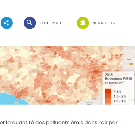
Ouvrir la recherche
RECHERCHE
NEWSLETTER
Voir les réseaux sociaux
Visuel
er la quantité des polluants émis dans l’air par