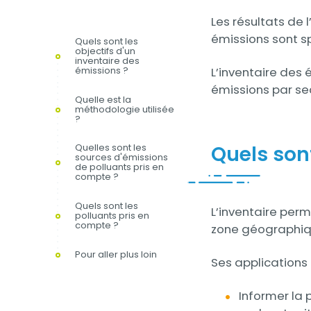
Les résultats de 
émissions sont s
Quels sont les
objectifs d'un
inventaire des
émissions ?
L’inventaire des 
émissions par sec
Quelle est la
méthodologie utilisée
?
Quels sont
Quelles sont les
sources d'émissions
de polluants pris en
compte ?
Quels sont les
Contenu
L’inventaire perm
polluants pris en
compte ?
zone géographique
Pour aller plus loin
Ses applications 
Informer la 