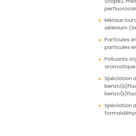
Scope2, mé
perfluorocar
Métaux lourd
sélénium (Se
Particules e
particules 
Polluants or
aromatiques
Spéciation 
benzo(b)fluo
benzo(k)fluo
Spéciation 
formaldéhyde