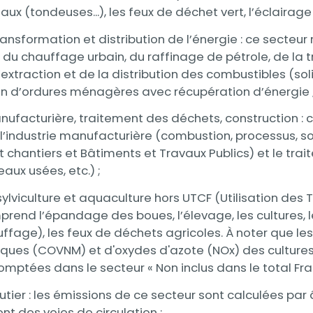
ux (tondeuses...), les feux de déchet vert, l’éclairage 
transformation et distribution de l’énergie : ce secteur
é, du chauffage urbain, du raffinage de pétrole, de la
l’extraction et de la distribution des combustibles (sol
ion d’ordures ménagères avec récupération d’énergie 
nufacturière, traitement des déchets, construction : 
l’industrie manufacturière (combustion, processus, so
hantiers et Bâtiments et Travaux Publics) et le trai
aux usées, etc.) ;
 sylviculture et aquaculture hors UTCF (Utilisation des 
rend l’épandage des boues, l’élevage, les cultures, l
ffage), les feux de déchets agricoles. À noter que 
ques (COVNM) et d'oxydes d'azote (NOx) des cultures 
omptées dans le secteur « Non inclus dans le total Fra
utier : les émissions de ce secteur sont calculées par 
t des voies de circulation ;