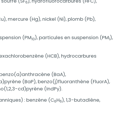
 soufre (SF
), hydrofluorocarbures (HFC),
6
), mercure (Hg), nickel (Ni), plomb (Pb),
suspension (PM
), particules en suspension (PM
),
10
1
 hexachlorobenzène (HCB), hydrocarbures
 benzo(a)anthracène (BaA),
)pyrène (BaP), benzo(j)fluoranthène (FluorA),
o(1,2,3-cd)pyrène (IndPy).
nniques) : benzène (C
H
), 1,3-butadiène,
6
6