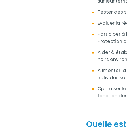
sur leur terri
Tester des s
Evaluer la r
Participer à
Protection d
Aider à étab
noirs envir
Alimenter la
individus so
Optimiser le
fonction des
Quelle est