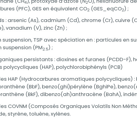
thane (CH
), protoxyde d’azote (N
O), hexafluorure de
4
2
bures (PFC), GES en équivalent CO
(GES_eqCO
) ;
2
2
s : arsenic (As), cadmium (Cd), chrome (Cr), cuivre (Cu
), vanadium (V), zinc (Zn) ;
n suspension, TSP avec spéciation en : particules en 
en suspension (PM
) ;
2.5
ganiques persistants : dioxines et furanes (PCDD-F),
 polycycliques (HAP), polychlorobiphényls (PCB)
des HAP (Hydrocarbures aromatiques polycycliques) :
ranthène (BbF), benzo(ghi)pérylène (BghiPe), benzo(a
ranthène (BkF), dibenzo(ah)anthracène (BahA), indén
des COVNM (Composés Organiques Volatils Non Métha
, styrène, toluène, xylènes.