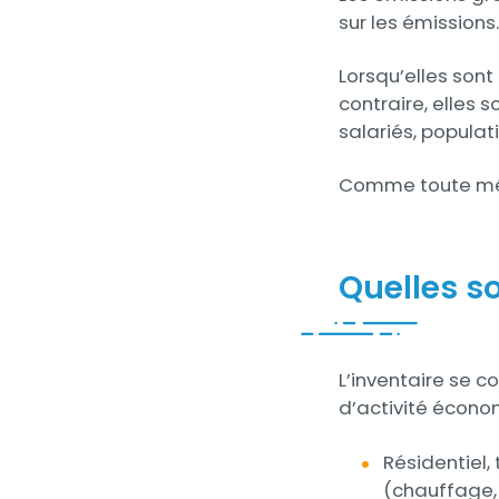
sur les émissions
Lorsqu’elles sont
contraire, elles
salariés, populat
Comme toute méth
Quelles s
Contenu
L’inventaire se c
d’activité écono
Résidentiel, 
(chauffage, e