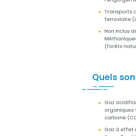
Transports a
ferroviaire 
Non inclus 
Méthaniques
(forêts natu
Quels sont
Contenu
Gaz acidifia
organiques 
carbone (CO)
Gaz à effet 