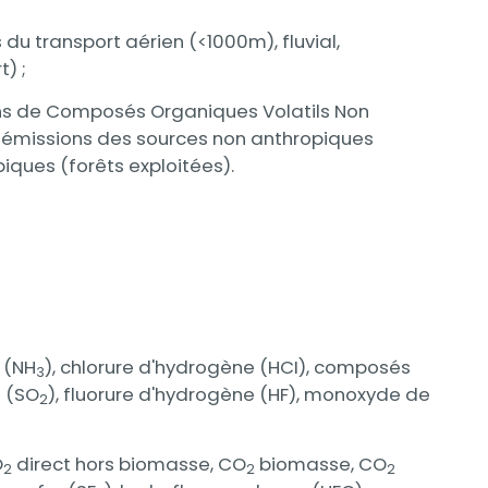
du transport aérien (<1000m), fluvial,
) ;
ions de Composés Organiques Volatils Non
s émissions des sources non anthropiques
iques (forêts exploitées).
 (NH
), chlorure d'hydrogène (HCI), composés
3
e (SO
), fluorure d'hydrogène (HF), monoxyde de
2
O
direct hors biomasse, CO
biomasse, CO
2
2
2