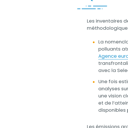
Contenu
Les inventaires 
méthodologiques
La nomenclat
polluants a
Agence euro
transfrontal
avec la Sele
Une fois est
analyses sur
une vision c
et de l’atte
disponibles 
Les émissions gr