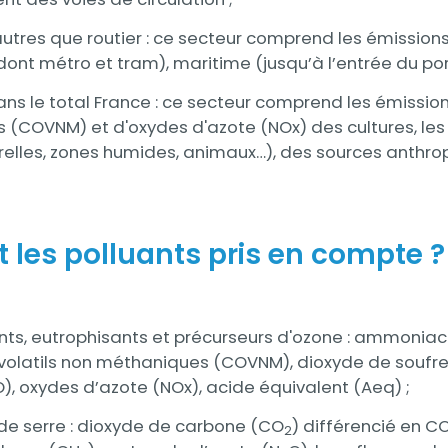
utres que routier : ce secteur comprend les émissions 
(dont métro et tram), maritime (jusqu’à l’entrée du port
dans le total France : ce secteur comprend les émiss
 (COVNM) et d'oxydes d'azote (NOx) des cultures, le
relles, zones humides, animaux…), des sources anthrop
 les polluants pris en compte ?
nts, eutrophisants et précurseurs d'ozone : ammoniac
volatils non méthaniques (COVNM), dioxyde de soufr
, oxydes d’azote (NOx), acide équivalent (Aeq) ;
de serre : dioxyde de carbone (CO
) différencié en C
2