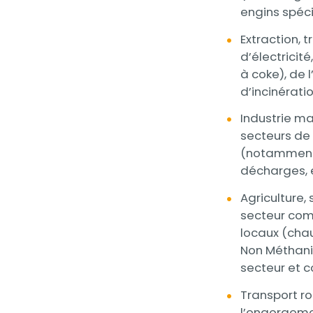
engins spécia
Extraction, 
d’électricit
à coke), de 
d’incinérat
Industrie ma
secteurs de 
(notamment c
décharges, e
Agriculture,
secteur comp
locaux (chau
Non Méthani
secteur et c
Transport ro
l’engorgemen