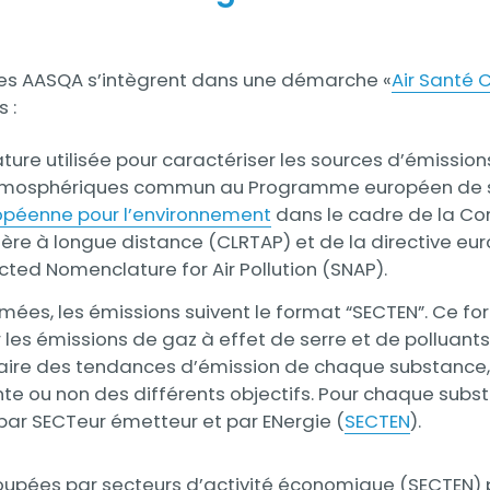
des AASQA s’intègrent dans une démarche «
Air Santé 
 :
ure utilisée pour caractériser les sources d’émissions
tmosphériques commun au Programme européen de su
péenne pour l’environnement
dans le cadre de la Con
ière à longue distance (CLRTAP) et de la directive eu
cted Nomenclature for Air Pollution (SNAP).
imées, les émissions suivent le format “SECTEN”. Ce f
 les émissions de gaz à effet de serre et de polluant
laire des tendances d’émission de chaque substance,
inte ou non des différents objectifs. Pour chaque sub
par SECTeur émetteur et par ENergie (
SECTEN
).
oupées par secteurs d’activité économique (SECTEN) p