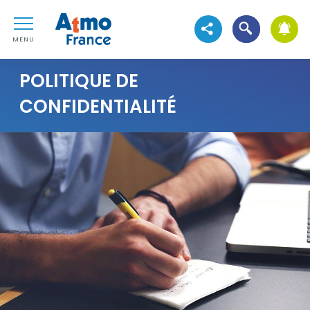
Aller au contenu
Atmo France
Aller au premier menu de navigation
Ouvrir la reche
Voir les réseaux sociau
Aller à la recherche
MENU
POLITIQUE DE
CONFIDENTIALITÉ
Visuel