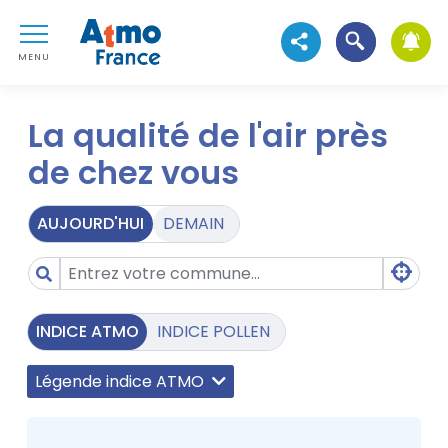
Aller au contenu
Atmo France
Aller au premier menu de navigation
Ouvrir la reche
ATMO TEST
Voir les réseaux sociau
Aller à la recherche
MENU
La qualité de l'air près
de chez vous
AUJOURD'HUI
DEMAIN
INDICE ATMO
INDICE POLLEN
Légende indice ATMO