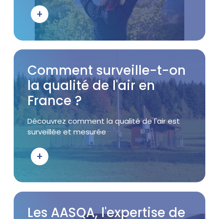
+
Bouton d'action
Visuel
Titre
Comment surveille-t-on
la qualité de l'air en
France ?
Accroche
Découvrez comment la qualité de l'air est
surveillée et mesurée
+
Bouton d'action
Visuel
Titre
Les AASQA, l'expertise de