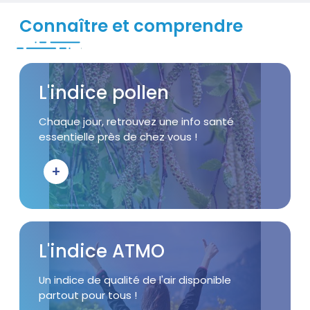
Connaître et comprendre
Visuel
Titre
L'indice pollen
Accroche
Chaque jour, retrouvez une info santé
essentielle près de chez vous !
+
Bouton d'action
Visuel
Titre
L'indice ATMO
Accroche
Un indice de qualité de l'air disponible
partout pour tous !