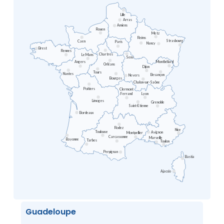
Lille
Arras
Amiens
Rouen
Metz
Reims
Strasbourg
Caen
Paris
Nancy
Brest
Rennes
Chartres
Le Mans
Sens
Angers
Montbéliard
Orléans
Dijon
Tours
Nantes
Besançon
Nevers
Bourges
Chalon-sur-Saône
Poitiers
Clermont
Ferrand
Lyon
Limoges
Grenoble
Saint-Etienne
Bordeaux
Rodez
Nice
Toulouse
Avignon
Montpellier
Carcassonne
Marseille
Bayonne
Tarbes
Toulon
Perpignan
Bastia
Ajaccio
Guadeloupe