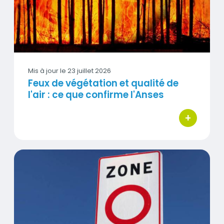
Mis à jour le
23 juillet 2026
Feux de végétation et qualité de
l'air : ce que confirme l'Anses
+
bouton d'act
ZFE : de nouvelles données confirment leur intérêt pour 
Visuel