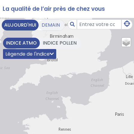
Aller au contenu
La qualité de l’air près de chez vous
Aller au premier menu de navigation
Aller à la recherche
AUJOURD'HUI
DEMAIN
INDICE ATMO
INDICE POLLEN
Légende de l'indice