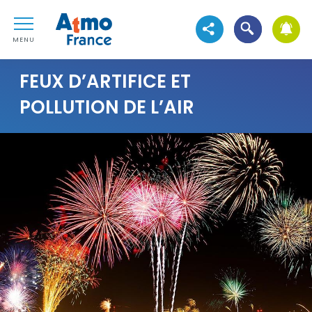
Aller au contenu
Atmo France
Aller au premier menu de navigation
Ouvrir la reche
Voir les réseaux sociau
Aller à la recherche
MENU
FEUX D’ARTIFICE ET
POLLUTION DE L’AIR
Visuel