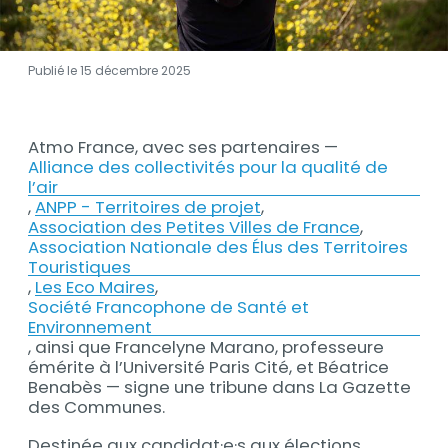
Publié le 15 décembre 2025
Contenu
Atmo France, avec ses partenaires —
Contenu
Alliance des collectivités pour la qualité de
l’air
,
ANPP - Territoires de projet
,
Association des Petites Villes de France
,
Association Nationale des Élus des Territoires
Touristiques
,
Les Eco Maires
,
Société Francophone de Santé et
Environnement
, ainsi que Francelyne Marano, professeure
émérite à l’Université Paris Cité, et Béatrice
Benabès — signe une tribune dans La Gazette
des Communes.
Destinée aux candidat·e·s aux élections