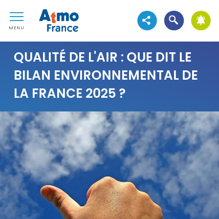
Aller au contenu
Atmo France
Aller au premier menu de navigation
Ouvrir la reche
Voir les réseaux sociau
Aller à la recherche
MENU
QUALITÉ DE L'AIR : QUE DIT LE
BILAN ENVIRONNEMENTAL DE
LA FRANCE 2025 ?
Visuel