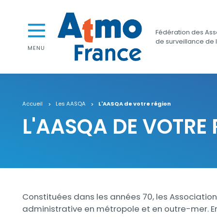
Aller au contenu
Aller au premier menu de navigation
Atmo France
Aller à la recherche
Fédération des Ass
de surveillance de l
MENU
Accueil
Les AASQA
L'AASQA de votre région
L'AASQA DE VOTRE
Contenu
Contenu
Constituées dans les années 70, les Association
administrative en métropole et en outre-mer. En 